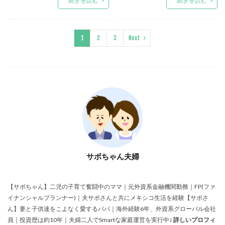
続きを読む
続きを読む
1
2
3
Next
サボちゃん夫婦
【サボちゃん】二児の子育て奮闘中のママ｜元外資系金融機関勤務｜FP(ファ
イナンシャルプランナー)｜夫サボさんと共にメキシコ生活を経験【サボさ
ん】妻と子供達をこよなく愛するパパ｜海外経験6年、外資系グローバル会社
員｜投資歴は約10年｜夫婦二人でSmartな家庭運営を実行中♪
詳しいプロフィ