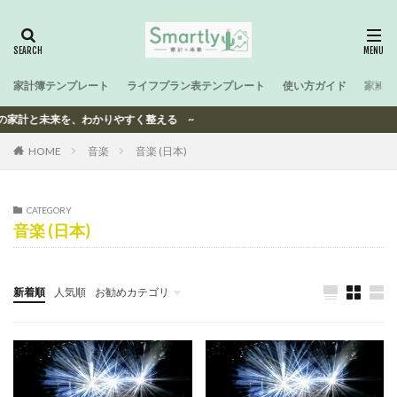
家計簿テンプレート
ライフプラン表テンプレート
使い方ガイド
家計と
帯の家計と未来を、わかりやすく整える ~
HOME
音楽
音楽 (日本)
CATEGORY
音楽 (日本)
新着順
人気順
お勧めカテゴリ
-