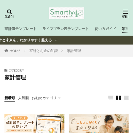
家計簿テンプレート
ライフプラン表テンプレート
使い方ガイド
家計と
計と未来を、わかりやすく整える ~
HOME
家計とお金の知識
家計管理
CATEGORY
家計管理
新着順
人気順
お勧めカテゴリ
-