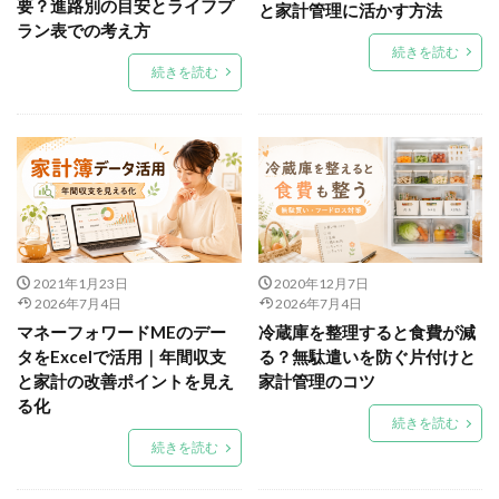
要？進路別の目安とライフプ
と家計管理に活かす方法
ラン表での考え方
続きを読む
続きを読む
2021年1月23日
2020年12月7日
2026年7月4日
2026年7月4日
マネーフォワードMEのデー
冷蔵庫を整理すると食費が減
タをExcelで活用｜年間収支
る？無駄遣いを防ぐ片付けと
と家計の改善ポイントを見え
家計管理のコツ
る化
続きを読む
続きを読む