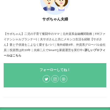
サボちゃん夫婦
【サボちゃん】二児の子育て奮闘中のママ｜元外資系金融機関勤務｜FP(ファ
イナンシャルプランナー)｜夫サボさんと共にメキシコ生活を経験【サボさ
ん】妻と子供達をこよなく愛するパパ｜海外経験6年、外資系グローバル会社
員｜投資歴は約10年｜夫婦二人でSmartな家庭運営を実行中♪
詳しいプロフィ
ールはこちら
フォーローしてね！