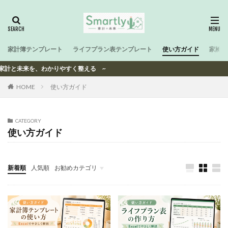
家計簿テンプレート
ライフプラン表テンプレート
使い方ガイド
家計と
帯の家計と未来を、わかりやすく整える ~
HOME
使い方ガイド
CATEGORY
使い方ガイド
新着順
人気順
お勧めカテゴリ
-