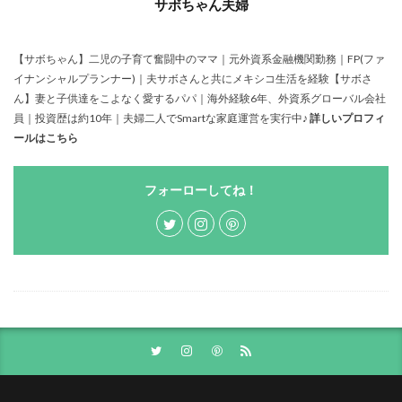
サボちゃん夫婦
【サボちゃん】二児の子育て奮闘中のママ｜元外資系金融機関勤務｜FP(ファ
イナンシャルプランナー)｜夫サボさんと共にメキシコ生活を経験【サボさ
ん】妻と子供達をこよなく愛するパパ｜海外経験6年、外資系グローバル会社
員｜投資歴は約10年｜夫婦二人でSmartな家庭運営を実行中♪
詳しいプロフィ
ールはこちら
フォーローしてね！