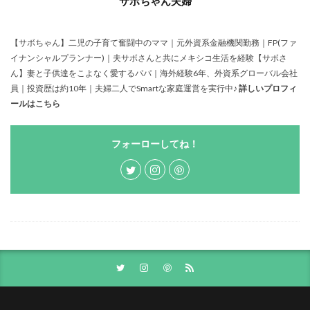
サボちゃん夫婦
【サボちゃん】二児の子育て奮闘中のママ｜元外資系金融機関勤務｜FP(ファ
イナンシャルプランナー)｜夫サボさんと共にメキシコ生活を経験【サボさ
ん】妻と子供達をこよなく愛するパパ｜海外経験6年、外資系グローバル会社
員｜投資歴は約10年｜夫婦二人でSmartな家庭運営を実行中♪
詳しいプロフィ
ールはこちら
フォーローしてね！