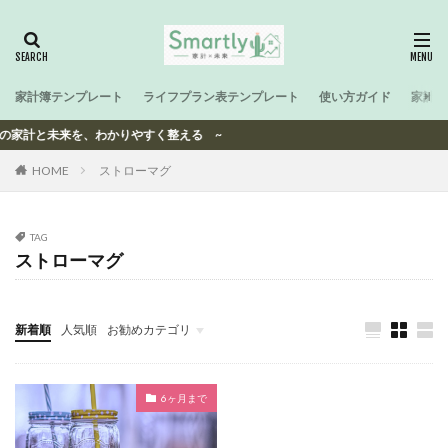
家計簿テンプレート
ライフプラン表テンプレート
使い方ガイド
家計と
世帯の家計と未来を、わかりやすく整える ~
HOME
ストローマグ
TAG
ストローマグ
新着順
人気順
お勧めカテゴリ
-
6ヶ月まで