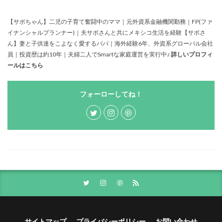
【サボちゃん】二児の子育て奮闘中のママ｜元外資系金融機関勤務｜FP(ファ
イナンシャルプランナー)｜夫サボさんと共にメキシコ生活を経験【サボさ
ん】妻と子供達をこよなく愛するパパ｜海外経験6年、外資系グローバル会社
員｜投資歴は約10年｜夫婦二人でSmartな家庭運営を実行中♪
詳しいプロフィ
ールはこちら
フォーローしてね！
サイトマップ
プライバシーポリシー
お問い合わせ