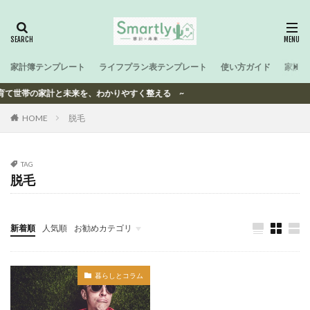
家計簿テンプレート
ライフプラン表テンプレート
使い方ガイド
家計と
~ 子育て世帯の家計と未来を、わかりやすく整える ~
HOME
脱毛
TAG
脱毛
新着順
人気順
お勧めカテゴリ
-
暮らしとコラム