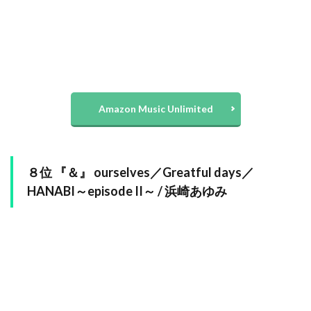
Amazon Music Unlimited
８位 『＆』 ourselves／Greatful days／
HANABI～episode II～ / 浜崎あゆみ