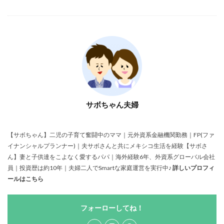
サボちゃん夫婦
【サボちゃん】二児の子育て奮闘中のママ｜元外資系金融機関勤務｜FP(ファ
イナンシャルプランナー)｜夫サボさんと共にメキシコ生活を経験【サボさ
ん】妻と子供達をこよなく愛するパパ｜海外経験6年、外資系グローバル会社
員｜投資歴は約10年｜夫婦二人でSmartな家庭運営を実行中♪
詳しいプロフィ
ールはこちら
フォーローしてね！