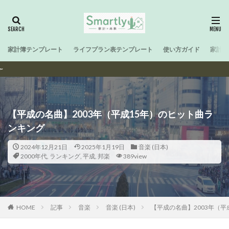
家計簿テンプレート
ライフプラン表テンプレート
使い方ガイド
家計と
SmartなF
【平成の名曲】2003年（平成15年）のヒット曲ラ
ンキング
2024年12月21日
2025年1月19日
音楽 (日本)
2000年代
,
ランキング
,
平成
,
邦楽
389view
HOME
記事
音楽
音楽 (日本)
【平成の名曲】2003年（