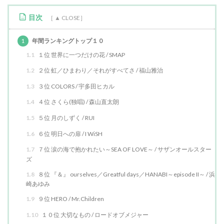
目次
1
年間ランキングトップ１０
1.1
１位 世界に一つだけの花 / SMAP
1.2
２位 虹／ひまわり／それがすべてさ / 福山雅治
1.3
３位 COLORS / 宇多田ヒカル
1.4
４位 さくら(独唱) / 森山直太朗
1.5
５位 月のしずく / RUI
1.6
６位 明日への扉 / I WiSH
1.7
７位 涙の海で抱かれたい～SEA OF LOVE～ / サザンオールスター
ズ
1.8
８位 『＆』 ourselves／Greatful days／HANABI～episode II～ / 浜
崎あゆみ
1.9
９位 HERO / Mr.Children
1.10
１０位 大切なもの / ロードオブメジャー