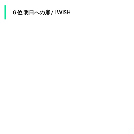
６位 明日への扉 / I WiSH