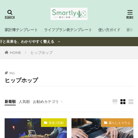
家計簿テンプレート
ライフプラン表テンプレート
使い方ガイド
家計と
家計と未来を、わかりやすく整える ~
HOME
ヒップホップ
TAG
ヒップホップ
新着順
人気順
お勧めカテゴリ
-
音楽 (洋楽)
暮らしとコラム