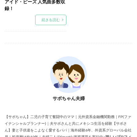
アイド・ピーズ 人気曲多数収
録！
続きを読む
サボちゃん夫婦
【サボちゃん】二児の子育て奮闘中のママ｜元外資系金融機関勤務｜FP(ファ
イナンシャルプランナー)｜夫サボさんと共にメキシコ生活を経験【サボさ
ん】妻と子供達をこよなく愛するパパ｜海外経験6年、外資系グローバル会社
員｜投資歴は約10年｜夫婦二人でSmartな家庭運営を実行中♪
詳しいプロフィ