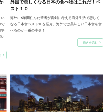
か
外国で恋しくなる日本の食べ物はこれだ！ベ
スト１０
とい
海外に6年間住んだ筆者が真剣に考える海外生活で恋しく
ので
なる日本食ベスト10を紹介。海外では美味しい日本食を食
競争
べるのが一番の幸せ！
書い
続きを読む
む