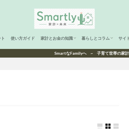
ート
使い方ガイド
家計とお金の知識
暮らしとコラム
サイ
家計管理
ライフプラン
資産形成
子育て
海外生活と旅
洋楽ヒット曲ランキング
日本ヒット曲ランキング
SmartなFamilyへ ~ 子育て世帯の家計と未来を、