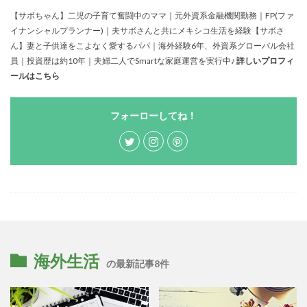
【サボちゃん】二児の子育て奮闘中のママ｜元外資系金融機関勤務｜FP(ファ
イナンシャルプランナー)｜夫サボさんと共にメキシコ生活を経験【サボさ
ん】妻と子供達をこよなく愛するパパ｜海外経験6年、外資系グローバル会社
員｜投資歴は約10年｜夫婦二人でSmartな家庭運営を実行中♪
詳しいプロフィ
ールはこちら
フォーローしてね！
海外生活
の最新記事8件