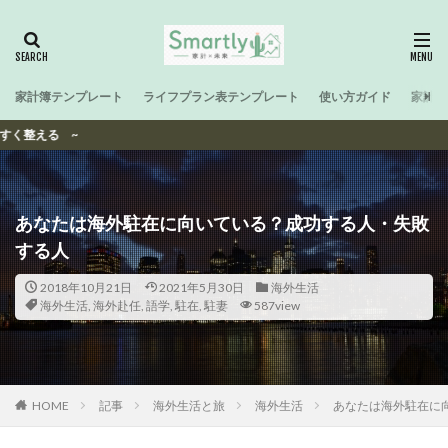
家計簿テンプレート
ライフプラン表テンプレート
使い方ガイド
家計と
Sm
あなたは海外駐在に向いている？成功する人・失敗
する人
2018年10月21日
2021年5月30日
海外生活
海外生活
,
海外赴任
,
語学
,
駐在
,
駐妻
587view
HOME
記事
海外生活と旅
海外生活
あなたは海外駐在に