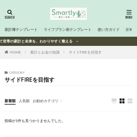
家計簿テンプレート
ライフプラン表テンプレート
使い方ガイド
家計と
 子育て世帯の家計と未来を、わかりやすく整える ~
HOME
家計とお金の知識
サイドFIREを目指す
CATEGORY
サイドFIREを目指す
新着順
人気順
お勧めカテゴリ
-
投稿が1件も見つかりませんでした。