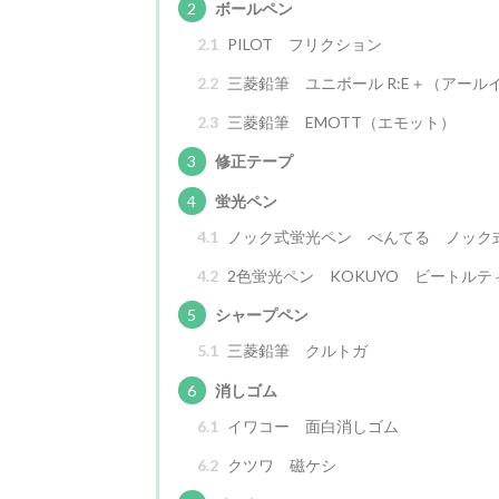
2
ボールペン
2.1
PILOT フリクション
2.2
三菱鉛筆 ユニボール R:E＋（アール
2.3
三菱鉛筆 EMOTT（エモット）
3
修正テープ
4
蛍光ペン
4.1
ノック式蛍光ペン ぺんてる ノック
4.2
2色蛍光ペン KOKUYO ビートルテ
5
シャープペン
5.1
三菱鉛筆 クルトガ
6
消しゴム
6.1
イワコー 面白消しゴム
6.2
クツワ 磁ケシ