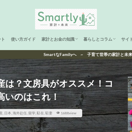
ート
使い方ガイド
家計とお金の知識
暮らしとコラム
サイ
家計管理
ライフプラン
資産形成
子育て
海外生活と旅
洋楽ヒット曲ランキング
日本ヒット曲ランキング
SmartなFamilyへ ~ 子育て世帯の家計と未来を、わかり
産は？文房具がオススメ！コ
高いのはこれ！
産
,
日本
,
海外赴任
,
留学
,
駐在
,
駐妻
1688view