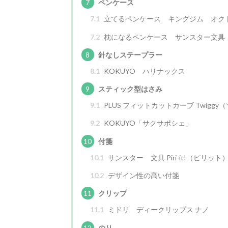
7
ペンケース
7.1
立てるペンケース キングジム オク
7.2
枕になるペンケース サンスター文具 NE
8
針なしステープラー
8.1
KOKUYO ハリナックス
9
スティック型はさみ
9.1
PLUS フィットカットカーブ Twigg
9.2
KOKUYO「サクサポシェ」
10
付箋
10.1
サンスター 文具 Piri-it!（ピリット
10.2
デザイン性の高い付箋
11
クリップ
11.1
ミドリ ディークリップス ナノ
12
のり