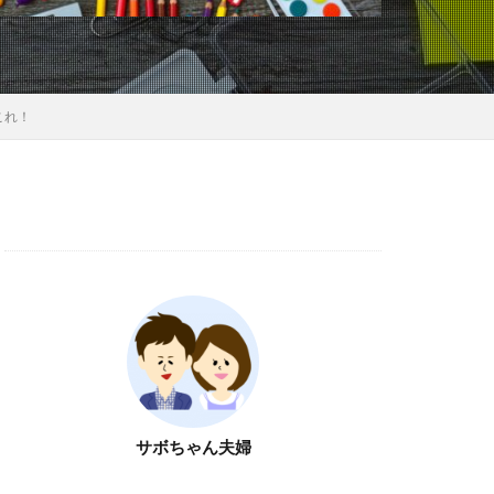
これ！
サボちゃん夫婦