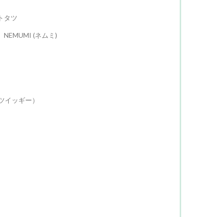
トタツ
MUMI (ネムミ)
y（ツイッギー）
）