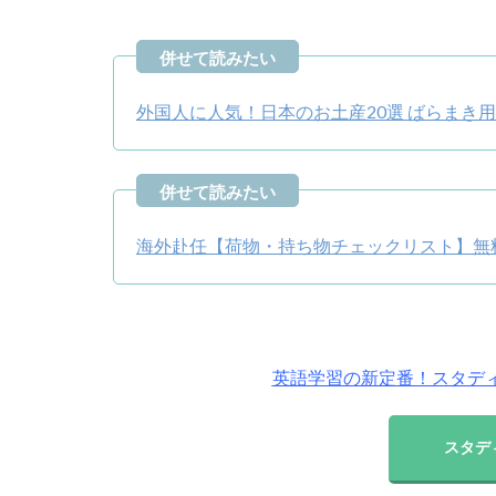
外国人に人気！日本のお土産20選 ばらまき
海外赴任【荷物・持ち物チェックリスト】無
英語学習の新定番！スタディサ
スタディ