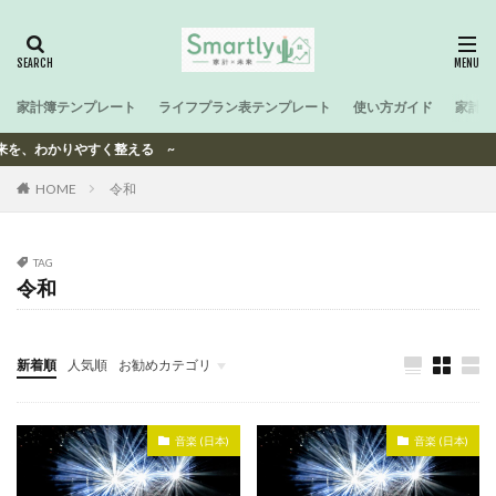
家計簿テンプレート
ライフプラン表テンプレート
使い方ガイド
家計と
未来を、わかりやすく整える ~
HOME
令和
TAG
令和
新着順
人気順
お勧めカテゴリ
-
音楽 (日本)
音楽 (日本)