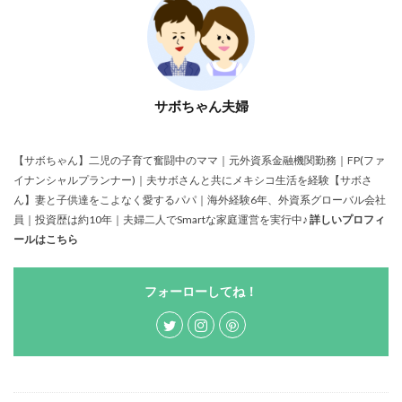
サボちゃん夫婦
【サボちゃん】二児の子育て奮闘中のママ｜元外資系金融機関勤務｜FP(ファ
イナンシャルプランナー)｜夫サボさんと共にメキシコ生活を経験【サボさ
ん】妻と子供達をこよなく愛するパパ｜海外経験6年、外資系グローバル会社
員｜投資歴は約10年｜夫婦二人でSmartな家庭運営を実行中♪
詳しいプロフィ
ールはこちら
フォーローしてね！