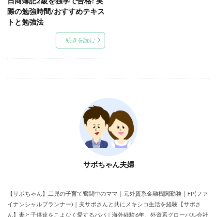
日商簿記2級を独学で合格! 実
際の勉強時間/おすすめテキス
トと勉強法
続きを読む
サボちゃん夫婦
【サボちゃん】二児の子育て奮闘中のママ｜元外資系金融機関勤務｜FP(ファ
イナンシャルプランナー)｜夫サボさんと共にメキシコ生活を経験【サボさ
ん】妻と子供達をこよなく愛するパパ｜海外経験6年、外資系グローバル会社