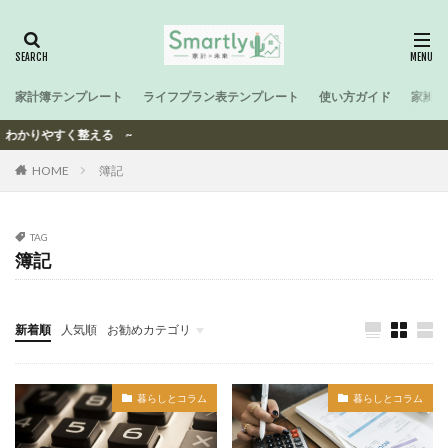
家計簿テンプレート
ライフプラン表テンプレート
使い方ガイド
家計と
、わかりやすく整える ~
HOME
簿記
TAG
簿記
新着順
人気順
お勧めカテゴリ
-
暮らしとコラム
暮らしとコラム