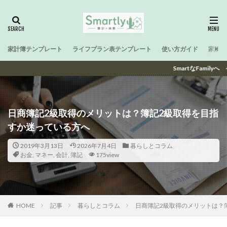
家計簿テンプレート
ライフプラン表テンプレート
使い方ガイド
家計と
SmartなFamilyへ ~ 子育て世
日商簿記2級取得のメリットは？簿記2級取得を目指
すか迷っている方へ
2019年3月13日
2026年7月4日
暮らしとコラム
お金
,
マネー
,
会計
,
簿記
175view
HOME
記事
暮らしとコラム
日商簿記2級取得のメリットは？