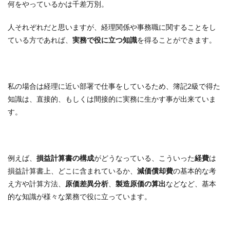
何をやっているかは千差万別。
人それぞれだと思いますが、経理関係や事務職に関することをし
ている方であれば、
実務で役に立つ知識
を得ることができます。
私の場合は経理に近い部署で仕事をしているため、簿記2級で得た
知識は、直接的、もしくは間接的に実務に生かす事が出来ていま
す。
例えば、
損益計算書の構成
がどうなっている、こういった
経費
は
損益計算書上、どこに含まれているか、
減価償却費
の基本的な考
え方や計算方法、
原価差異分析
、
製造原価の算出
などなど、基本
的な知識が様々な業務で役に立っています。