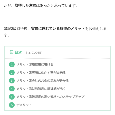
ただ、
取得した意味はあった
と思っています。
簿記2級取得後、
実際に感じている取得のメリット
をお伝えしま
す。
目次
1
メリット①履歴書に書ける
2
メリット②実務に生かす事が出来る
3
メリット③会社のお金の流れが分かる
4
メリット④財務諸表に親近感が沸く
5
メリット⑤難易度の高い資格へのステップアップ
6
デメリット