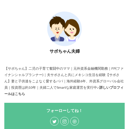
サボちゃん夫婦
【サボちゃん】二児の子育て奮闘中のママ｜元外資系金融機関勤務｜FP(ファ
イナンシャルプランナー)｜夫サボさんと共にメキシコ生活を経験【サボさ
ん】妻と子供達をこよなく愛するパパ｜海外経験6年、外資系グローバル会社
員｜投資歴は約10年｜夫婦二人でSmartな家庭運営を実行中♪
詳しいプロフィ
ールはこちら
フォーローしてね！