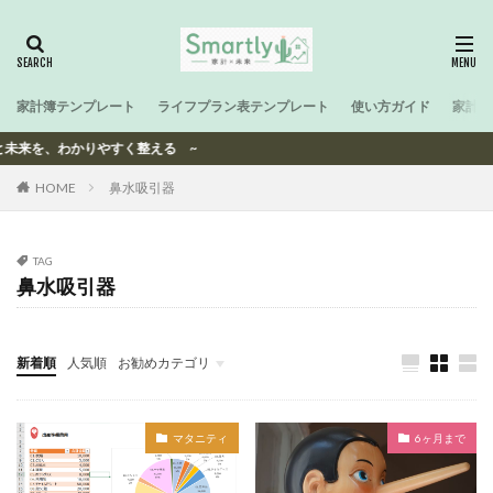
家計簿テンプレート
ライフプラン表テンプレート
使い方ガイド
家計と
計と未来を、わかりやすく整える ~
HOME
鼻水吸引器
TAG
鼻水吸引器
新着順
人気順
お勧めカテゴリ
-
マタニティ
6ヶ月まで