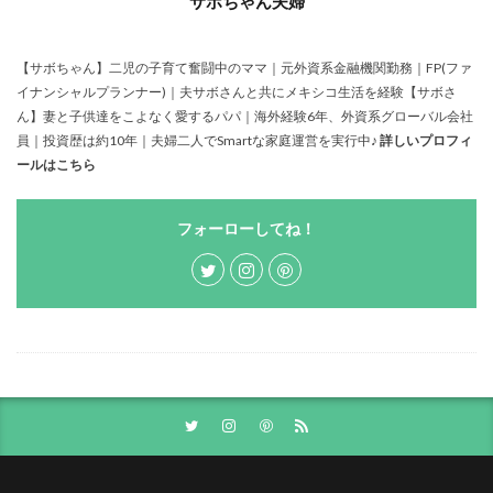
サボちゃん夫婦
【サボちゃん】二児の子育て奮闘中のママ｜元外資系金融機関勤務｜FP(ファ
イナンシャルプランナー)｜夫サボさんと共にメキシコ生活を経験【サボさ
ん】妻と子供達をこよなく愛するパパ｜海外経験6年、外資系グローバル会社
員｜投資歴は約10年｜夫婦二人でSmartな家庭運営を実行中♪
詳しいプロフィ
ールはこちら
フォーローしてね！