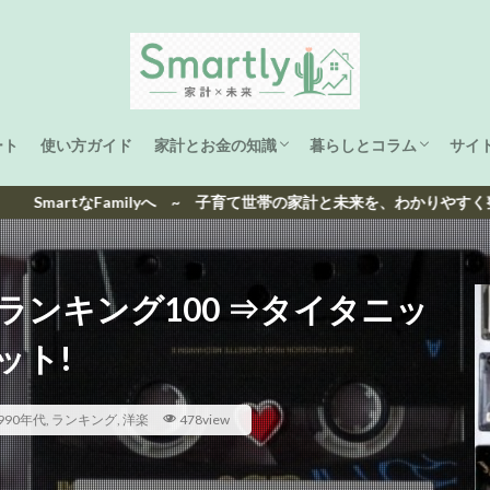
ート
使い方ガイド
家計とお金の知識
暮らしとコラム
サイ
家計管理
ライフプラン
資産形成
子育て
海外生活と旅
洋楽ヒット曲ランキング
日本ヒット曲ランキング
なFamilyへ ~ 子育て世帯の家計と未来を、わかりやすく整える ~
ランキング100 ⇒タイタニッ
ット!
990年代
,
ランキング
,
洋楽
478view