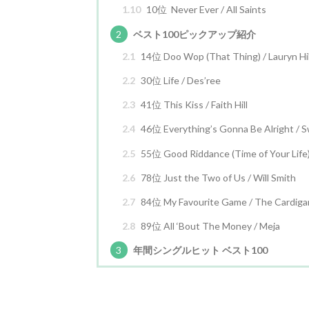
1.10
10位 Never Ever / All Saints
2
ベスト100ピックアップ紹介
2.1
14位 Doo Wop (That Thing) / Lauryn Hil
2.2
30位 Life / Des’ree
2.3
41位 This Kiss / Faith Hill
2.4
46位 Everything’s Gonna Be Alright / 
2.5
55位 Good Riddance (Time of Your Life)
2.6
78位 Just the Two of Us / Will Smith
2.7
84位 My Favourite Game / The Cardiga
2.8
89位 All ‘Bout The Money / Meja
3
年間シングルヒット ベスト100