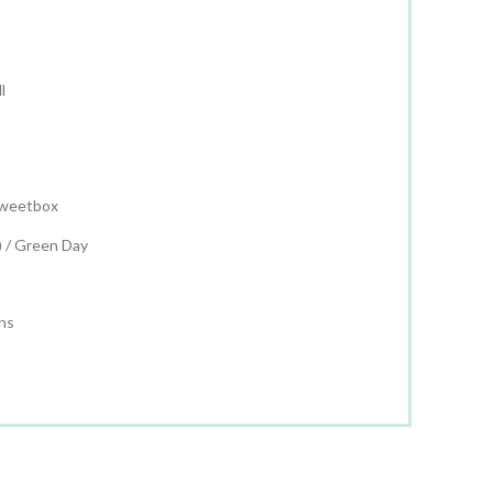
l
Sweetbox
 / Green Day
ns