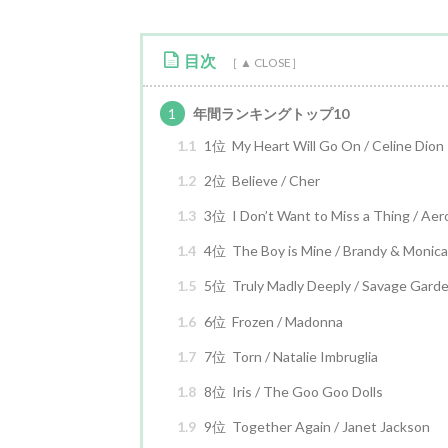
目次
1
年間ランキングトップ10
1.1
1位 My Heart Will Go On / Celine Dion
1.2
2位 Believe / Cher
1.3
3位 I Don’t Want to Miss a Thing / Aer
1.4
4位 The Boy is Mine / Brandy & Monica
1.5
5位 Truly Madly Deeply / Savage Gard
1.6
6位 Frozen / Madonna
1.7
7位 Torn / Natalie Imbruglia
1.8
8位 Iris / The Goo Goo Dolls
1.9
9位 Together Again / Janet Jackson