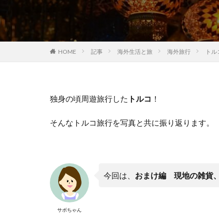
HOME
記事
海外生活と旅
海外旅行
トル
独身の頃周遊旅行した
トルコ
！
そんなトルコ旅行を写真と共に振り返ります。
今回は、
おまけ編 現地の雑貨
サボちゃん