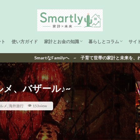
ート
使い方ガイド
家計とお金の知識
暮らしとコラム
サイ
家計管理
ライフプラン
資産形成
子育て
海外生活と旅
洋楽ヒット曲ランキング
日本ヒット曲ランキング
Familyへ ~ 子育て世帯の家計と未来を、わかりやすく整える ~
ルメ、バザール♪~
ルメ
,
海外旅行
153view