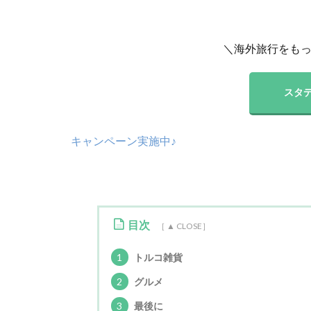
＼海外旅行をも
スタデ
キャンペーン実施中♪
目次
1
トルコ雑貨
2
グルメ
3
最後に