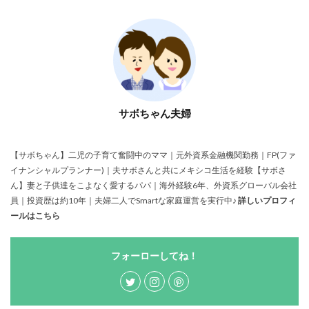
サボちゃん夫婦
【サボちゃん】二児の子育て奮闘中のママ｜元外資系金融機関勤務｜FP(ファ
イナンシャルプランナー)｜夫サボさんと共にメキシコ生活を経験【サボさ
ん】妻と子供達をこよなく愛するパパ｜海外経験6年、外資系グローバル会社
員｜投資歴は約10年｜夫婦二人でSmartな家庭運営を実行中♪
詳しいプロフィ
ールはこちら
フォーローしてね！