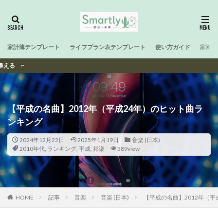
家計簿テンプレート
ライフプラン表テンプレート
使い方ガイド
家計と
Sma
【平成の名曲】2012年（平成24年）のヒット曲ラ
ンキング
2024年12月22日
2025年1月19日
音楽 (日本)
2010年代
,
ランキング
,
平成
,
邦楽
389view
HOME
記事
音楽
音楽 (日本)
【平成の名曲】2012年（