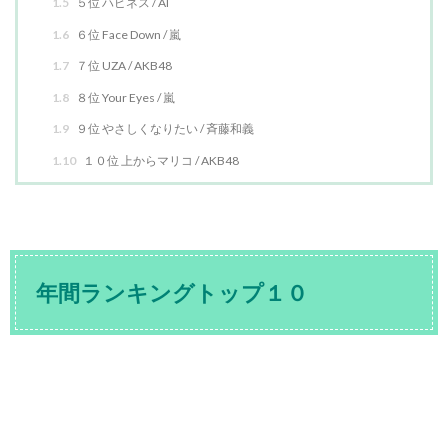
1.5
５位 ハピネス / AI
1.6
６位 Face Down / 嵐
1.7
７位 UZA / AKB48
1.8
８位 Your Eyes / 嵐
1.9
９位 やさしくなりたい / 斉藤和義
1.10
１０位 上からマリコ / AKB48
年間ランキングトップ１０