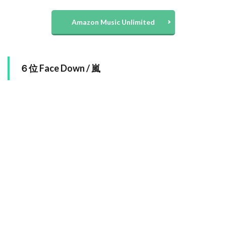
Amazon Music Unlimited
６位 Face Down / 嵐