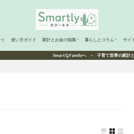
ート
使い方ガイド
家計とお金の知識
暮らしとコラム
サイ
家計管理
ライフプラン
資産形成
子育て
海外生活と旅
洋楽ヒット曲ランキング
日本ヒット曲ランキング
SmartなFamilyへ ~ 子育て世帯の家計と未来を、わ