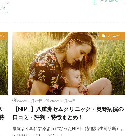
む
ティ
マタニティ
2022年1月29日
2022年1月30日
ズ
【NIPT】八重洲セムクリニック・奥野病院の
特
口コミ・評判・特徴まとめ！
最近よく耳にするようになったNIPT（新型出生前診断）。
興味があっても、 どん […]