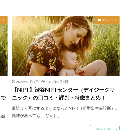
ティ
マタニティ
2022年2月4日
2022年2月4日
評
【NIPT】渋谷NIPTセンター（デイジークリ
こで
ニック）の口コミ・評判・特徴まとめ！
最近よく耳にするようになったNIPT（新型出生前診断）。
興味があっても、 どん […]
妊娠
続きを読む