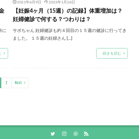
2021年6月9日
2023年1月26日
金
【妊娠4ヶ月（15週）の記録】体重増加は？
妊婦健診で何する？つわりは？
科に
サボちゃん 妊婦健診も約４回目の１５週の健診に行ってき
ました。 １５週の妊婦さん […]
む
続きを読む
2
Next