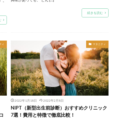
）。
続きを読む
む
ティ
マタニティ
2022年1月18日
2022年2月8日
コ
NIPT（新型出生前診断）おすすめクリニック
コ
7選！費用と特徴で徹底比較！