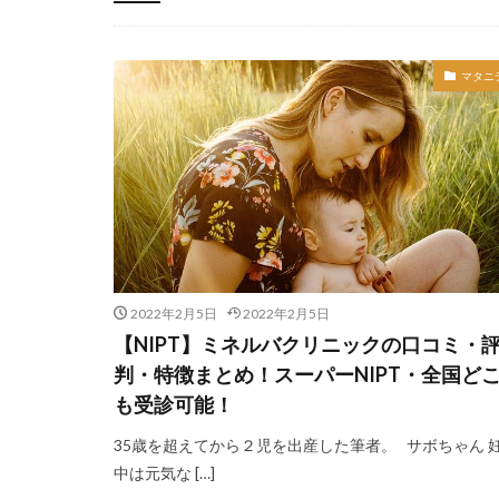
-
マタニ
2022年2月5日
2022年2月5日
【NIPT】ミネルバクリニックの口コミ・
判・特徴まとめ！スーパーNIPT・全国ど
も受診可能！
35歳を超えてから２児を出産した筆者。 サボちゃん 
中は元気な […]