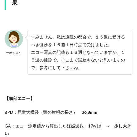
果
すみません、私は通院の都合で、１５週に受ける
べき健診を１６週１日時点で受けました。
エコー写真の記載も１６週となっていますが、１
サボちゃん
５週の健診で、そこまで誤差もないと思いますの
で、参考にして下さいね。
【頭部エコー】
BPD：児童大横経（頭の横幅の長さ）
36.8mm
GA：エコー測定値から算出した妊娠週数 17w1d →
少し大き
い