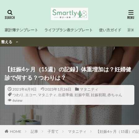
家計簿テンプレート
ライフプラン表テンプレート
使い方ガイド
家計と
Smar
【妊娠4ヶ月（15週）の記録】体重増加は？妊婦健
診で何する？つわりは？
2021年6月9日
2023年1月26日
マタニティ
つわり
,
エコー
,
マタニティ
,
出産準備
,
妊娠中期
,
妊娠初期
,
赤ちゃん
6view
HOME
記事
子育て
マタニティ
【妊娠4ヶ月（15週）の