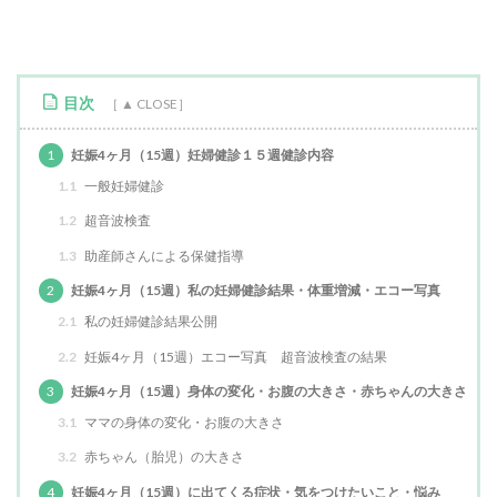
目次
1
妊娠4ヶ月（15週）妊婦健診１５週健診内容
1.1
一般妊婦健診
1.2
超音波検査
1.3
助産師さんによる保健指導
2
妊娠4ヶ月（15週）私の妊婦健診結果・体重増減・エコー写真
2.1
私の妊婦健診結果公開
2.2
妊娠4ヶ月（15週）エコー写真 超音波検査の結果
3
妊娠4ヶ月（15週）身体の変化・お腹の大きさ・赤ちゃんの大きさ
3.1
ママの身体の変化・お腹の大きさ
3.2
赤ちゃん（胎児）の大きさ
4
妊娠4ヶ月（15週）に出てくる症状・気をつけたいこと・悩み