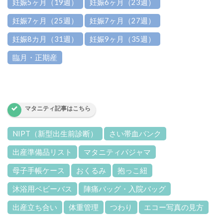
妊娠5ヶ月（19週）
妊娠6ヶ月（23週）
妊娠7ヶ月（25週）
妊娠7ヶ月（27週）
妊娠8カ月（31週）
妊娠9ヶ月（35週）
臨月・正期産
マタニティ記事はこちら
NIPT（新型出生前診断）
さい帯血バンク
出産準備品リスト
マタニティパジャマ
母子手帳ケース
おくるみ
抱っこ紐
沐浴用ベビーバス
陣痛バッグ・入院バッグ
出産立ち合い
体重管理
つわり
エコー写真の見方