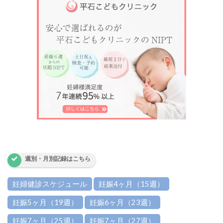
週別・月別記録はこちら
妊婦健診スケジュール
妊娠4ヶ月（15週）
妊娠5ヶ月（19週）
妊娠6ヶ月（23週）
妊娠7ヶ月（25週）
妊娠7ヶ月（27週）