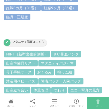
妊娠8カ月（31週）
妊娠9ヶ月（35週）
臨月・正期産
マタニティ記事はこちら
NIPT（新型出生前診断）
さい帯血バンク
出産準備品リスト
マタニティパジャマ
母子手帳ケース
おくるみ
抱っこ紐
沐浴用ベビーバス
陣痛バッグ・入院バッグ
出産立ち合い
体重管理
つわり
エコー写真の見方
ホーム
シェア
メニュー
お問い合わせ
TOPへ