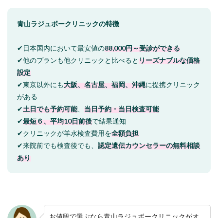
青山ラジュボークリニックの特徴
✔日本国内において最安値の
88,000円～受診ができる
✔他のプランも他クリニックと比べると
リーズナブルな価格
設定
✔東京以外にも
大阪、名古屋、福岡、沖縄
に提携クリニック
がある
✔
土日でも予約可能
、
当日予約・当日検査可能
✔
最短６、平均10日前後
で結果通知
✔クリニックが羊水検査費用を
全額負担
✔来院前でも検査後でも、
認定遺伝カウンセラーの無料相談
あり
お値段で選ぶなら青山ラジュボークリニックがオ