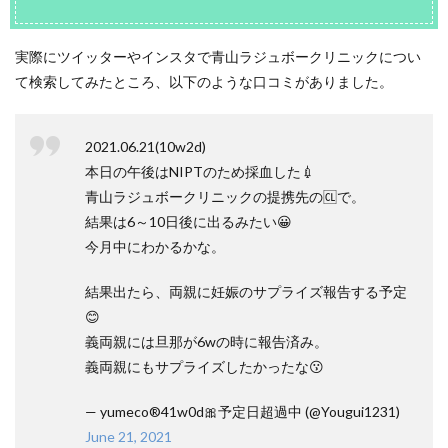
実際にツイッターやインスタで青山ラジュボークリニックについ
て検索してみたところ、以下のような口コミがありました。
2021.06.21(10w2d)
本日の午後はNIPTのため採血した💉
青山ラジュボークリニックの提携先の🆑で。
結果は6～10日後に出るみたい😀
今月中にわかるかな。
結果出たら、両親に妊娠のサプライズ報告する予定
😊
義両親には旦那が6wの時に報告済み。
義両親にもサプライズしたかったな😗
— yumeco®41w0d🎀予定日超過中 (@Yougui1231)
June 21, 2021