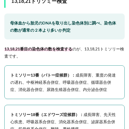
13,18,21トリソミー検査
母体血から胎児のDNAを取り出し染色体別に調べ、染色体
の数が通常の２本より多いか判定
13,18,21番目の染色体の数を検査する
のが、13,18,21トミソリー検
査です。
トミソリー13番（パトー症候群）：
成長障害、重度の発達
の遅れ、中枢神経系合併症、呼吸器合併症、循環器合併
症、消化器合併症、尿路生殖器合併症、内分泌合併症
トミソリー18番（エドワーズ症候群）：
成長障害、先天性
心疾患、呼吸器系合併症、消化器系合併症、泌尿器系合併
症、筋骨格系合併症、難聴、悪性腫瘍