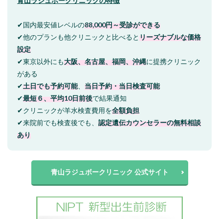
青山ラジュボークリニックの特徴
✔国内最安値レベルの
88,000円～受診ができる
✔他のプランも他クリニックと比べると
リーズナブルな価格
設定
✔東京以外にも
大阪、名古屋、福岡、沖縄
に提携クリニック
がある
✔
土日でも予約可能
、
当日予約・当日検査可能
✔
最短６、平均10日前後
で結果通知
✔クリニックが羊水検査費用を
全額負担
✔来院前でも検査後でも、
認定遺伝カウンセラーの無料相談
あり
青山ラジュボークリニック 公式サイト