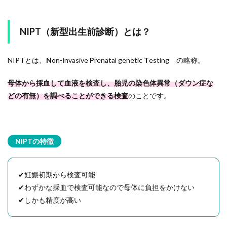
NIPT（新型出生前診断）とは？
NIPTとは、
N
on-
I
nvasive
P
renatal genetic
T
esting の略称。
母体から採血して血液を検査し、胎児の染色体異常（ダウン症な
どの有無）を調べることができる検査
のことです。
NIPTの特徴
✔妊娠初期から検査可能
✔わずかな採血で検査可能なので母体に負担をかけない
✔しかも精度が高い