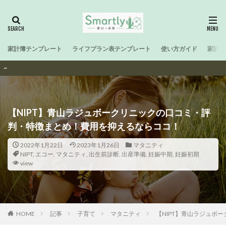
家計簿テンプレート
ライフプラン表テンプレート
使い方ガイド
家計と
SmartなFa
【NIPT】青山ラジュボークリニックの口コミ・評
判・特徴まとめ！費用を抑えるならココ！
2022年1月22日
2023年1月26日
マタニティ
NIPT
,
エコー
,
マタニティ
,
出生前診断
,
出産準備
,
妊娠中期
,
妊娠初期
view
HOME
記事
子育て
マタニティ
【NIPT】青山ラジュボ