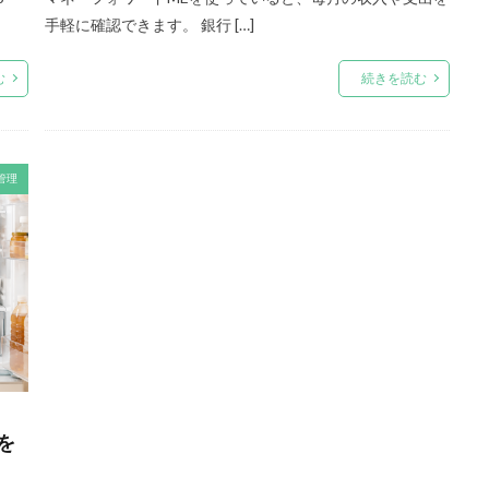
手軽に確認できます。 銀行 […]
む
続きを読む
管理
を