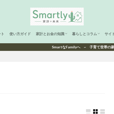
ート
使い方ガイド
家計とお金の知識
暮らしとコラム
サイ
家計管理
ライフプラン
資産形成
子育て
海外生活と旅
洋楽ヒット曲ランキング
日本ヒット曲ランキング
SmartなFamilyへ ~ 子育て世帯の家計と未