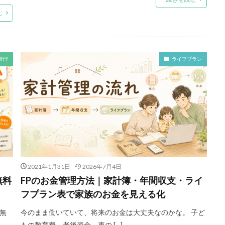
む
管理
ライフプラン
2021年1月31日
2026年7月4日
無料
FPのお金管理方法｜家計簿・年間収支・ライ
フプラン表で家族のお金を見える化
無
今のまま働いていて、将来のお金は大丈夫なのかな。 子ど
もの教育費、老後資金、車の […]