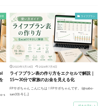
管理
ライフプラン
2023年5月14日
2026年7月4日
l
ライフプラン表の作り方をエクセルで解説｜
を
15〜30分で家族のお金を見える化
FPサボちゃん こんにちは！FPサボちゃんです。 (@sabo-
san33) 今 […]
-s
続きを読む