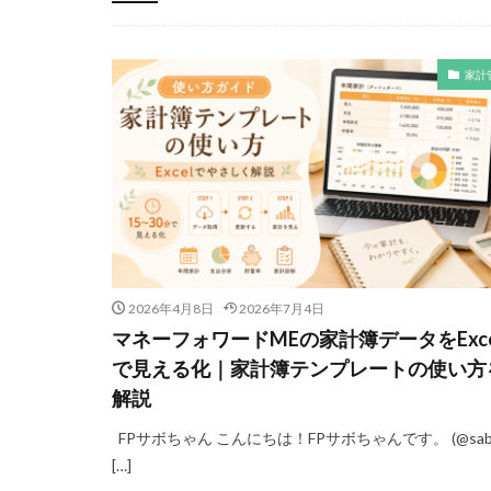
-
家計
2026年4月8日
2026年7月4日
マネーフォワードMEの家計簿データをExce
で見える化｜家計簿テンプレートの使い方
解説
FPサボちゃん こんにちは！FPサボちゃんです。 (@sabo
[…]