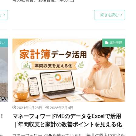
む
続きを読む
ラン
家計管理
2021年1月23日
2026年7月4日
！
マネーフォワードMEのデータをExcelで活用
｜年間収支と家計の改善ポイントを見える化
-
マネーフォワードMEを使っていると、毎月の収入や支出を