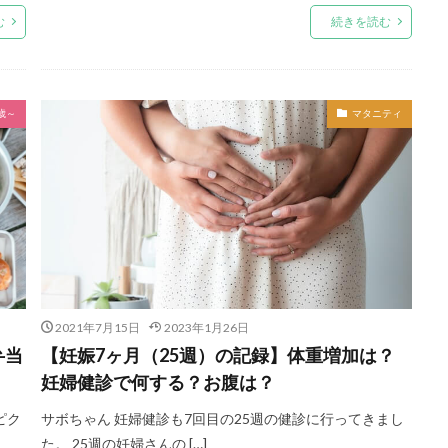
む
続きを読む
歳～
マタニティ
2021年7月15日
2023年1月26日
弁当
【妊娠7ヶ月（25週）の記録】体重増加は？
妊婦健診で何する？お腹は？
ピク
サボちゃん 妊婦健診も7回目の25週の健診に行ってきまし
た。 25週の妊婦さんの […]