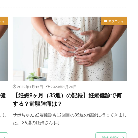
ティ
マタニティ
2022年1月15日
2023年1月26日
婦健
【妊娠9ヶ月（35週）の記録】妊婦健診で何
する？前駆陣痛は？
まし
サボちゃん 妊婦健診も12回目の35週の健診に行ってきまし
た。 35週の妊婦さん […]
む
続きを読む