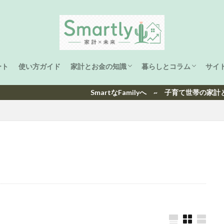
ート
使い方ガイド
家計とお金の知識
暮らしとコラム
サイ
家計管理
ライフプラン
資産形成
子育て
海外生活と旅
洋楽ヒット曲ランキング
日本ヒット曲ランキング
SmartなFamilyへ ~ 子育て世帯の家計と未来を、