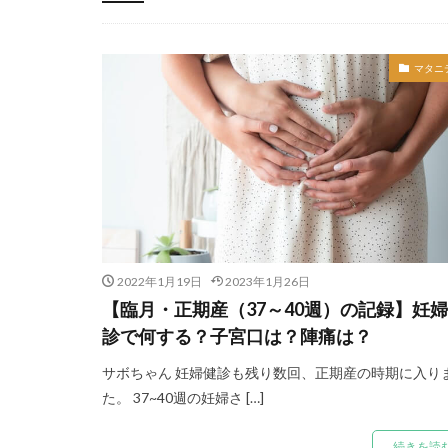
-
マタニ
2022年1月19日
2023年1月26日
【臨月・正期産（37～40週）の記録】妊
診で何する？子宮口は？陣痛は？
サボちゃん 妊婦健診も残り数回、正期産の時期に入り
た。 37~40週の妊婦さ […]
続きを読