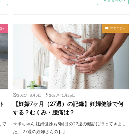
歳～
マタニティ
2021年8月5日
2023年1月26日
ト
【妊娠7ヶ月（27週）の記録】妊婦健診で何
する？むくみ・腰痛は？
んで
サボちゃん 妊婦健診も8回目の27週の健診に行ってきまし
た。 27週の妊婦さんの […]