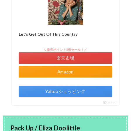
Let’s Get Out Of This Country
＼楽天ポイント5倍セール！／
楽天市場
Amazon
Yahooショッピング
ポチップ
Pack Up / Eliza Doolittle