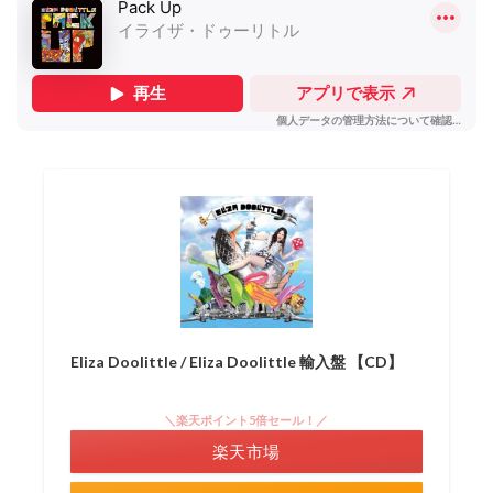
Eliza Doolittle / Eliza Doolittle 輸入盤 【CD】
＼楽天ポイント5倍セール！／
楽天市場