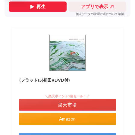
(フラット)5(初回)(DVD付)
＼楽天ポイント5倍セール！／
楽天市場
Amazon