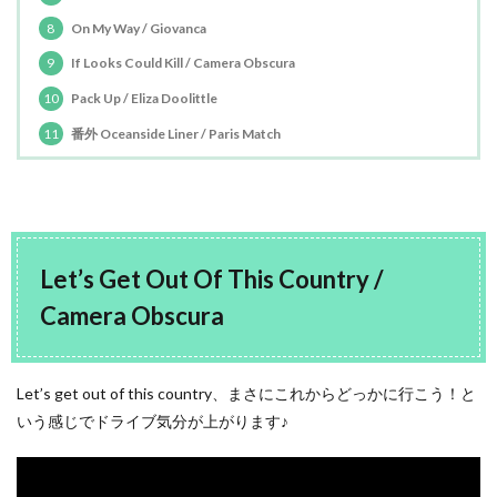
8
On My Way / Giovanca
9
If Looks Could Kill / Camera Obscura
10
Pack Up / Eliza Doolittle
11
番外 Oceanside Liner / Paris Match
Let’s Get Out Of This Country /
Camera Obscura
Let’s get out of this country、まさにこれからどっかに行こう！と
いう感じでドライブ気分が上がります♪