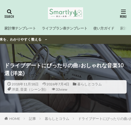
家計簿テンプレート
ライフプラン表テンプレート
使い方ガイド
家計と
整える ~
ドライブデートにぴったりの曲♪おしゃれな音楽10
選 (洋楽)
2018年11月18日
2026年7月4日
暮らしとコラム
洋楽
,
音楽（シーン別）
33view
HOME
記事
暮らしとコラム
ドライブデートにぴったりの曲♪おし