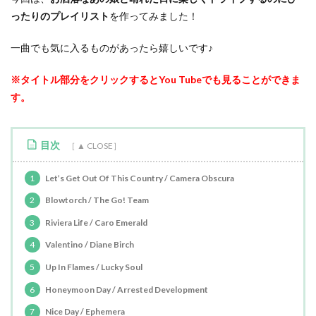
ったりのプレイリスト
を作ってみました！
一曲でも気に入るものがあったら嬉しいです♪
※タイトル部分をクリックするとYou Tubeでも見ることができま
す。
目次
1
Let’s Get Out Of This Country / Camera Obscura
2
Blowtorch / The Go! Team
3
Riviera Life / Caro Emerald
4
Valentino / Diane Birch
5
Up In Flames / Lucky Soul
6
Honeymoon Day / Arrested Development
7
Nice Day / Ephemera