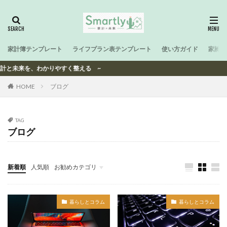
家計簿テンプレート
ライフプラン表テンプレート
使い方ガイド
家計と
家計と未来を、わかりやすく整える ~
HOME
ブログ
TAG
ブログ
新着順
人気順
お勧めカテゴリ
-
暮らしとコラム
暮らしとコラム