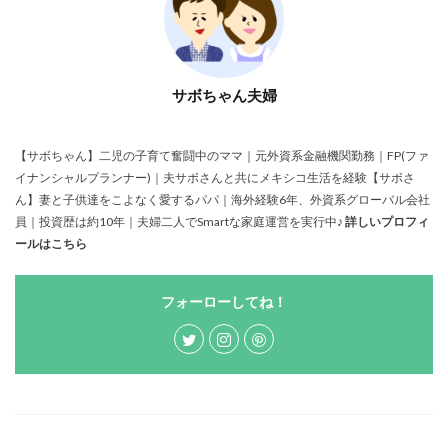
サボちゃん夫婦
【サボちゃん】二児の子育て奮闘中のママ｜元外資系金融機関勤務｜FP(ファ
イナンシャルプランナー)｜夫サボさんと共にメキシコ生活を経験【サボさ
ん】妻と子供達をこよなく愛するパパ｜海外経験6年、外資系グローバル会社
員｜投資歴は約10年｜夫婦二人でSmartな家庭運営を実行中♪
詳しいプロフィ
ールはこちら
フォーローしてね！