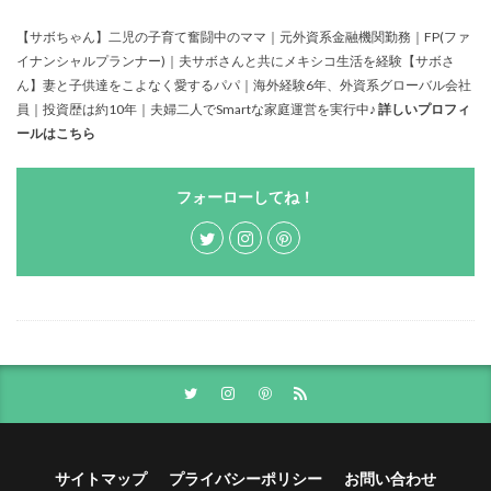
【サボちゃん】二児の子育て奮闘中のママ｜元外資系金融機関勤務｜FP(ファ
イナンシャルプランナー)｜夫サボさんと共にメキシコ生活を経験【サボさ
ん】妻と子供達をこよなく愛するパパ｜海外経験6年、外資系グローバル会社
員｜投資歴は約10年｜夫婦二人でSmartな家庭運営を実行中♪
詳しいプロフィ
ールはこちら
フォーローしてね！
サイトマップ
プライバシーポリシー
お問い合わせ