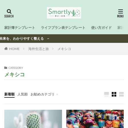
家計簿テンプレート
ライフプラン表テンプレート
使い方ガイド
家計と
未来を、わかりやすく整える ~
HOME
海外生活と旅
メキシコ
CATEGORY
メキシコ
新着順
人気順
お勧めカテゴリ
-