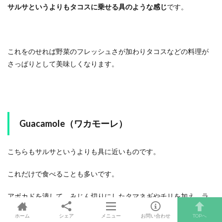
サルサというよりもタコスに乗せる具のような感じ
です。
これをのせれば野菜のフレッシュさが加わりタコスなどの料理が
さっぱりとして美味しくなります。
Guacamole（ワカモーレ）
こちらもサルサというよりも具に近いものです。
これだけで食べることも多いです。
アボカドを潰して、みじん切りにしたタマネギやチリを加え、ラ
イムや塩で味付けしたものです。
ホーム
シェア
メニュー
お問い合わせ
TOPへ