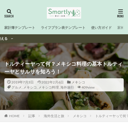
家計簿テンプレート
ライフプラン表テンプレート
使い方ガイド
家計と
SmartなFami
トルティーヤって何？メキシコ料理の基本トルティ
ーヤとサルサを知ろう！
2019年7月3日
2022年2月6日
メキシコ
グルメ
,
メキシコ
,
メキシコ料理
,
海外旅行
409view
HOME
記事
海外生活と旅
メキシコ
トルティーヤって何