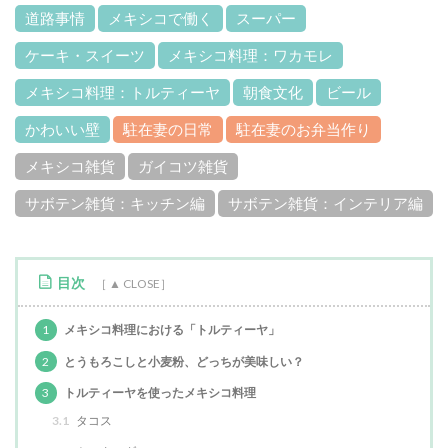
道路事情
メキシコで働く
スーパー
ケーキ・スイーツ
メキシコ料理：ワカモレ
メキシコ料理：トルティーヤ
朝食文化
ビール
かわいい壁
駐在妻の日常
駐在妻のお弁当作り
メキシコ雑貨
ガイコツ雑貨
サボテン雑貨：キッチン編
サボテン雑貨：インテリア編
目次
1
メキシコ料理における「トルティーヤ」
2
とうもろこしと小麦粉、どっちが美味しい？
3
トルティーヤを使ったメキシコ料理
3.1
タコス