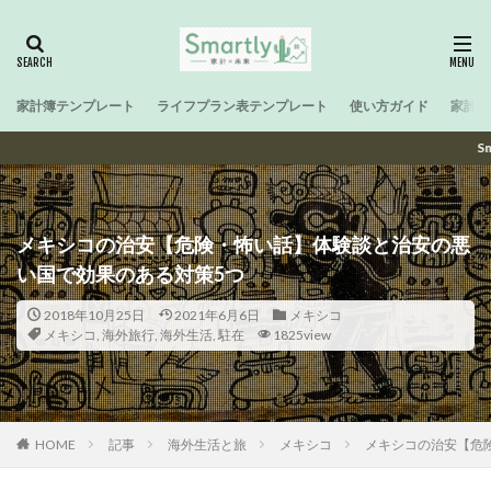
家計簿テンプレート
ライフプラン表テンプレート
使い方ガイド
家計と
SmartなFamily
メキシコの治安【危険・怖い話】体験談と治安の悪
い国で効果のある対策5つ
2018年10月25日
2021年6月6日
メキシコ
メキシコ
,
海外旅行
,
海外生活
,
駐在
1825view
HOME
記事
海外生活と旅
メキシコ
メキシコの治安【危