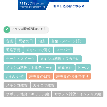
メキシコ関連記事はこちら
音楽
死者の日
治安
言葉（スペイン語）
道路事情
メキシコで働く
スーパー
ケーキ・スイーツ
メキシコ料理：ワカモレ
メキシコ料理：トルティーヤ
朝食文化
ビール
かわいい壁
駐在妻の日常
駐在妻のお弁当作り
メキシコ雑貨
ガイコツ雑貨
サボテン雑貨：キッチン編
サボテン雑貨：インテリア編