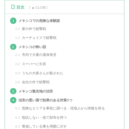
目次
1
メキシコでの危険な体験談
1.1
家の外で銃撃戦
1.2
カーチェイスで銃撃戦
2
メキシコの怖い話
2.1
市内で大量の遺体発見
2.2
スーパーに生首
2.3
うちの大家さんが殺された
2.4
会社の外で銃撃戦
3
メキシコ観光地の治安
4
治安の悪い国で効果のある対策5つ
4.1
危険なエリアを事前に調べる・現地人から情報を得る
4.2
抵抗しない・捨て財布を持つ
4.3
警戒している事を周囲に示す