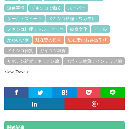
道路事情
メキシコで働く
スーパー
ケーキ・スイーツ
メキシコ料理：ワカモレ
メキシコ料理：トルティーヤ
朝食文化
ビール
かわいい壁
駐在妻の日常
駐在妻のお弁当作り
メキシコ雑貨
ガイコツ雑貨
サボテン雑貨：キッチン編
サボテン雑貨：インテリア編
<Java Travel>
関連記事