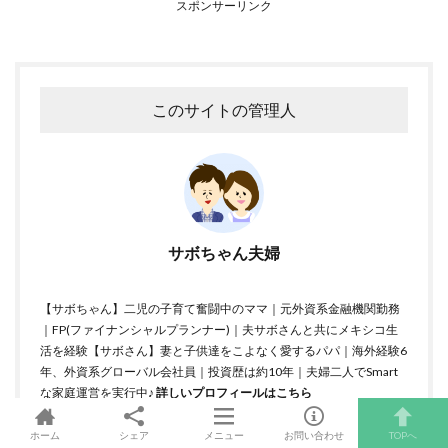
スポンサーリンク
このサイトの管理人
サボちゃん夫婦
【サボちゃん】二児の子育て奮闘中のママ｜元外資系金融機関勤務
｜FP(ファイナンシャルプランナー)｜夫サボさんと共にメキシコ生
活を経験【サボさん】妻と子供達をこよなく愛するパパ｜海外経験6
年、外資系グローバル会社員｜投資歴は約10年｜夫婦二人でSmart
な家庭運営を実行中♪
詳しいプロフィールはこちら
ホーム
シェア
メニュー
お問い合わせ
TOPへ