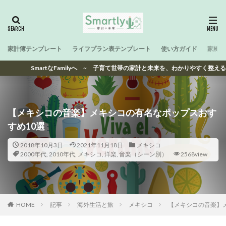
家計簿テンプレート
ライフプラン表テンプレート
使い方ガイド
家計と
artなFamilyへ ~ 子育て世帯の家計と未来を、わかりやすく整える ~
【メキシコの音楽】メキシコの有名なポップスおす
すめ10選
2018年10月3日
2021年11月18日
メキシコ
2000年代
,
2010年代
,
メキシコ
,
洋楽
,
音楽（シーン別）
2568view
HOME
記事
海外生活と旅
メキシコ
【メキシコの音楽】