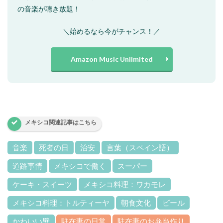
の音楽が聴き放題！
＼始めるなら今がチャンス！／
Amazon Music Unlimited
メキシコ関連記事はこちら
音楽
死者の日
治安
言葉（スペイン語）
道路事情
メキシコで働く
スーパー
ケーキ・スイーツ
メキシコ料理：ワカモレ
メキシコ料理：トルティーヤ
朝食文化
ビール
かわいい壁
駐在妻の日常
駐在妻のお弁当作り