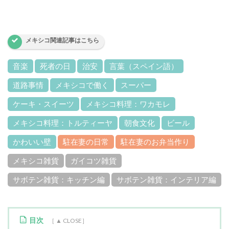
メキシコ関連記事はこちら
音楽
死者の日
治安
言葉（スペイン語）
道路事情
メキシコで働く
スーパー
ケーキ・スイーツ
メキシコ料理：ワカモレ
メキシコ料理：トルティーヤ
朝食文化
ビール
かわいい壁
駐在妻の日常
駐在妻のお弁当作り
メキシコ雑貨
ガイコツ雑貨
サボテン雑貨：キッチン編
サボテン雑貨：インテリア編
目次