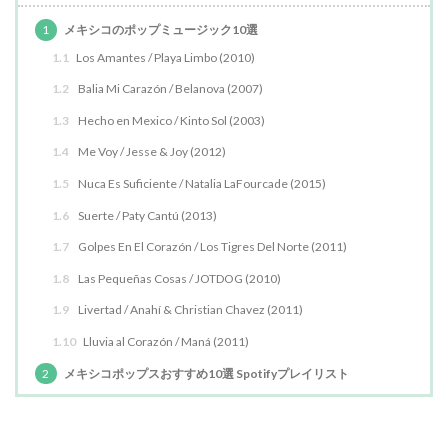
1
メキシコのポップミュージック10選
1.1
Los Amantes / Playa Limbo (2010)
1.2
Balia Mi Carazón / Belanova (2007)
1.3
Hecho en Mexico / Kinto Sol (2003)
1.4
Me Voy / Jesse & Joy (2012)
1.5
Nuca Es Suficiente / Natalia LaFourcade (2015)
1.6
Suerte / Paty Cantú (2013)
1.7
Golpes En El Corazón / Los Tigres Del Norte (2011)
1.8
Las Pequeñas Cosas / JOTDOG (2010)
1.9
Livertad / Anahí & Christian Chavez (2011)
1.10
Lluvia al Corazón / Maná (2011)
2
メキシコポップスおすすめ10選 Spotifyプレイリスト