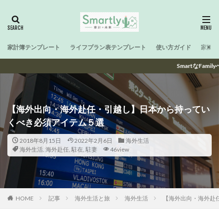
家計簿テンプレート
ライフプラン表テンプレート
使い方ガイド
家計と
SmartなFamilyへ ~ 子育
【海外出向・海外赴任・引越し】日本から持ってい
くべき必須アイテム５選
2018年8月15日
2022年2月6日
海外生活
海外生活
,
海外赴任
,
駐在
,
駐妻
46view
HOME
記事
海外生活と旅
海外生活
【海外出向・海外赴