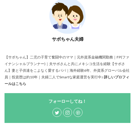
サボちゃん夫婦
【サボちゃん】二児の子育て奮闘中のママ｜元外資系金融機関勤務｜FP(ファ
イナンシャルプランナー)｜夫サボさんと共にメキシコ生活を経験【サボさ
ん】妻と子供達をこよなく愛するパパ｜海外経験6年、外資系グローバル会社
員｜投資歴は約10年｜夫婦二人でSmartな家庭運営を実行中♪
詳しいプロフィ
ールはこちら
フォーローしてね！