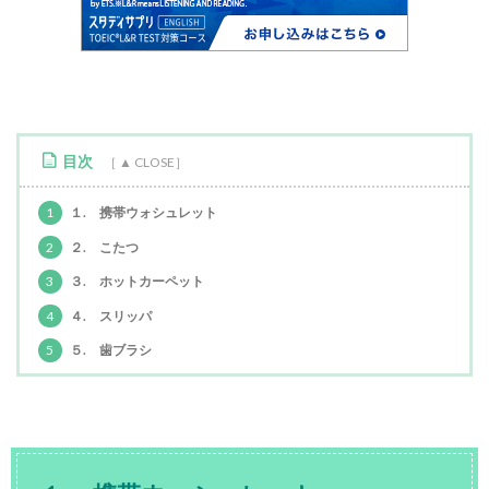
目次
1
１. 携帯ウォシュレット
2
２. こたつ
3
３. ホットカーペット
4
４. スリッパ
5
５. 歯ブラシ