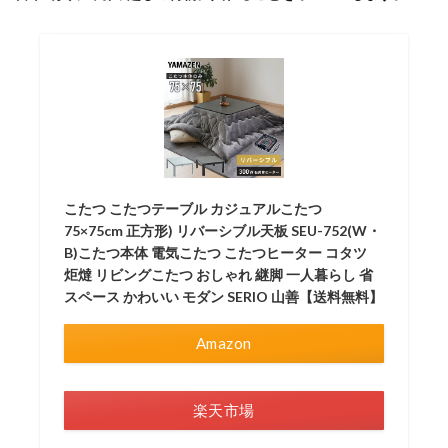
こたつ こたつテーブル カジュアルこたつ
75×75cm 正方形) リバーシブル天板 SEU-752(W・
B)こたつ本体 電気こたつ こたつヒーター コタツ
炬燵 リビングこたつ おしゃれ 継脚 一人暮らし 省
スペース かわいい モダン SERIO 山善【送料無料】
Amazon
楽天市場