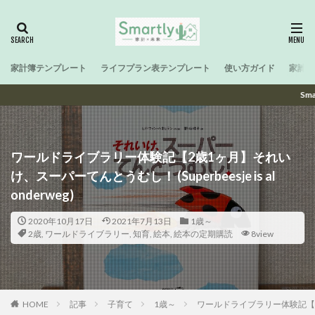
家計簿テンプレート
ライフプラン表テンプレート
使い方ガイド
家計と
SmartなFamilyへ
ワールドライブラリー体験記【2歳1ヶ月】それい
け、スーパーてんとうむし！ (Superbeesje is al
onderweg)
2020年10月17日
2021年7月13日
1歳～
2歳
,
ワールドライブラリー
,
知育
,
絵本
,
絵本の定期購読
8view
HOME
記事
子育て
1歳～
ワールドライブラリー体験記【2歳1ヶ