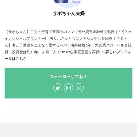
サボちゃん夫婦
【サボちゃん】二児の子育て奮闘中のママ｜元外資系金融機関勤務｜FP(ファ
イナンシャルプランナー)｜夫サボさんと共にメキシコ生活を経験【サボさ
ん】妻と子供達をこよなく愛するパパ｜海外経験6年、外資系グローバル会社
員｜投資歴は約10年｜夫婦二人でSmartな家庭運営を実行中♪
詳しいプロフィ
ールはこちら
フォーローしてね！