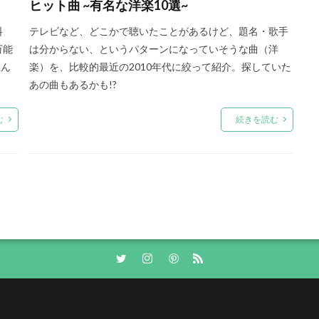
ヒット曲 ~有名な洋楽10選~
料
テレビなど、どこかで聴いたことがあるけど、題名・歌手
万能
は分からない、というパターンになっていそうな曲（洋
住ん
楽）を、比較的最近の2010年代に絞って紹介。探していた
あの曲もあるかも!?
む
続きを読む