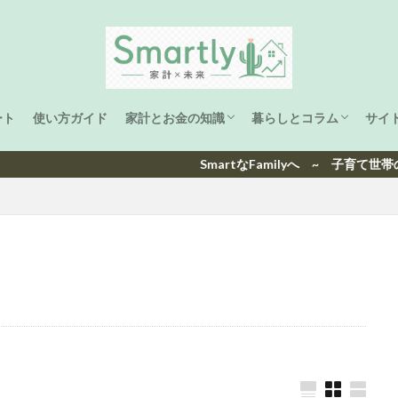
ート
使い方ガイド
家計とお金の知識
暮らしとコラム
サイ
家計管理
ライフプラン
資産形成
子育て
海外生活と旅
洋楽ヒット曲ランキング
日本ヒット曲ランキング
SmartなFamilyへ ~ 子育て世帯の家計と