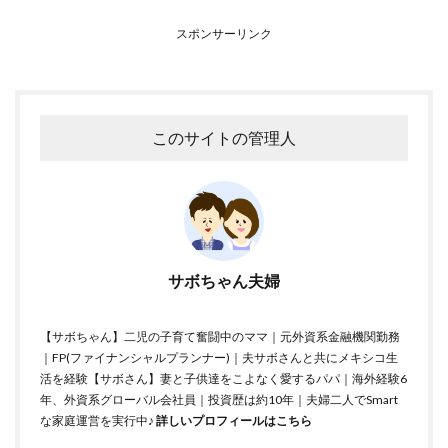
スポンサーリンク
このサイトの管理人
サボちゃん夫婦
【サボちゃん】二児の子育て奮闘中のママ｜元外資系金融機関勤務
｜FP(ファイナンシャルプランナー)｜夫サボさんと共にメキシコ生
活を経験【サボさん】妻と子供達をこよなく愛するパパ｜海外経験6
年、外資系グローバル会社員｜投資歴は約10年｜夫婦二人でSmart
な家庭運営を実行中♪
詳しいプロフィールはこちら