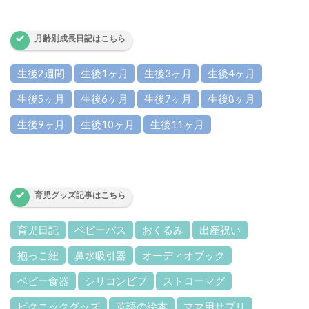
月齢別成長日記はこちら
生後2週間
生後1ヶ月
生後3ヶ月
生後4ヶ月
生後5ヶ月
生後6ヶ月
生後7ヶ月
生後8ヶ月
生後9ヶ月
生後10ヶ月
生後11ヶ月
育児グッズ記事はこちら
育児日記
ベビーバス
おくるみ
出産祝い
抱っこ紐
鼻水吸引器
オーディオブック
ベビー食器
シリコンビブ
ストローマグ
ピクニックグッズ
英語の絵本
ママ用サプリ