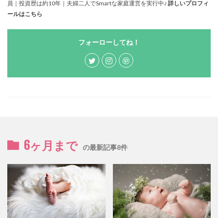
員｜投資歴は約10年｜夫婦二人でSmartな家庭運営を実行中♪
詳しいプロフィ
ールはこちら
フォーローしてね！
6ヶ月まで
の最新記事8件