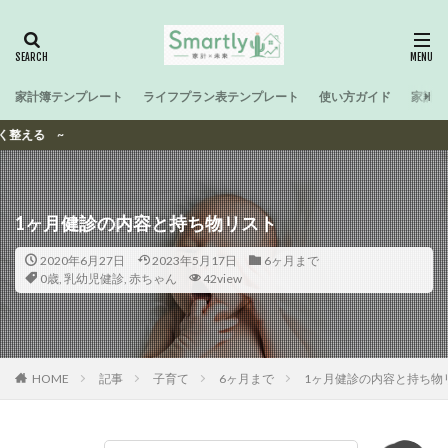
家計簿テンプレート
ライフプラン表テンプレート
使い方ガイド
家計と
1ヶ月健診の内容と持ち物リスト
2020年6月27日
2023年5月17日
6ヶ月まで
0歳
,
乳幼児健診
,
赤ちゃん
42view
HOME
記事
子育て
6ヶ月まで
1ヶ月健診の内容と持ち物