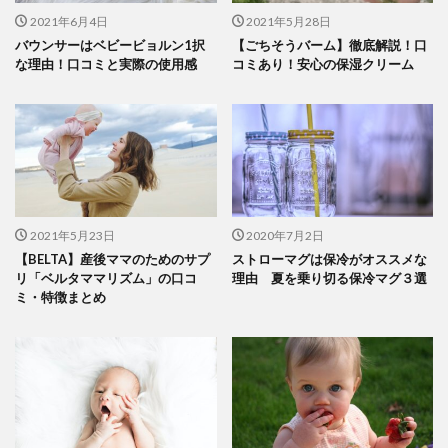
2021年6月4日
2021年5月28日
バウンサーはベビービョルン1択
【ごちそうバーム】徹底解説！口
な理由！口コミと実際の使用感
コミあり！安心の保湿クリーム
2021年5月23日
2020年7月2日
【BELTA】産後ママのためのサプ
ストローマグは保冷がオススメな
リ「ベルタママリズム」の口コ
理由 夏を乗り切る保冷マグ３選
ミ・特徴まとめ