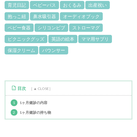
育児日記
ベビーバス
おくるみ
出産祝い
抱っこ紐
鼻水吸引器
オーディオブック
ベビー食器
シリコンビブ
ストローマグ
ピクニックグッズ
英語の絵本
ママ用サプリ
保湿クリーム
バウンサー
目次
1
1ヶ月健診の内容
2
1ヶ月健診の持ち物