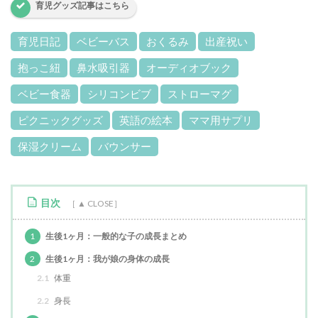
育児グッズ記事はこちら
育児日記
ベビーバス
おくるみ
出産祝い
抱っこ紐
鼻水吸引器
オーディオブック
ベビー食器
シリコンビブ
ストローマグ
ピクニックグッズ
英語の絵本
ママ用サプリ
保湿クリーム
バウンサー
目次
1
生後1ヶ月：一般的な子の成長まとめ
2
生後1ヶ月：我が娘の身体の成長
2.1
体重
2.2
身長