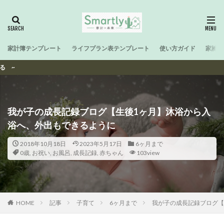
家計簿テンプレート
ライフプラン表テンプレート
使い方ガイド
家計と
Smartな
我が子の成長記録ブログ【生後1ヶ月】沐浴から入
浴へ、外出もできるように
2018年10月18日
2023年5月17日
6ヶ月まで
0歳
,
お祝い
,
お風呂
,
成長記録
,
赤ちゃん
103view
HOME
記事
子育て
6ヶ月まで
我が子の成長記録ブログ【