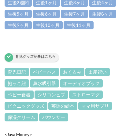
生後2週間
生後1ヶ月
生後3ヶ月
生後4ヶ月
生後5ヶ月
生後6ヶ月
生後7ヶ月
生後8ヶ月
生後9ヶ月
生後10ヶ月
生後11ヶ月
育児グッズ記事はこちら
育児日記
ベビーバス
おくるみ
出産祝い
抱っこ紐
鼻水吸引器
オーディオブック
ベビー食器
シリコンビブ
ストローマグ
ピクニックグッズ
英語の絵本
ママ用サプリ
保湿クリーム
バウンサー
<Java Money>